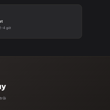
at
2-4 giờ
ay
trải