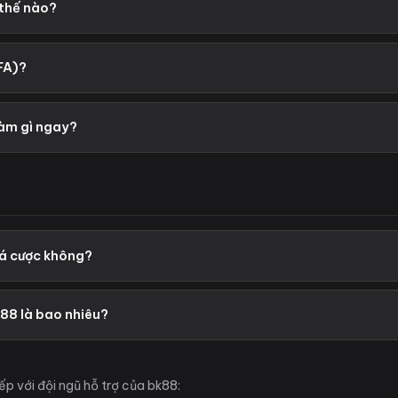
 thế nào?
FA)?
làm gì ngay?
cá cược không?
k88 là bao nhiêu?
ếp với đội ngũ hỗ trợ của bk88: