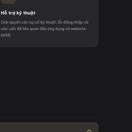
Hỗ trợ kỹ thuật
Giải quyết các sự cố kỹ thuật, lỗi đăng nhập và
các vấn đề liên quan đến ứng dụng và website
bk88.
p