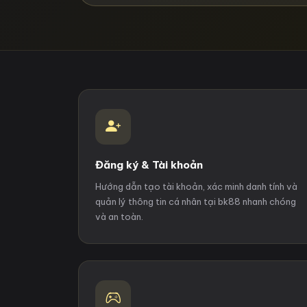
Đăng ký & Tài khoản
Hướng dẫn tạo tài khoản, xác minh danh tính và
quản lý thông tin cá nhân tại bk88 nhanh chóng
và an toàn.