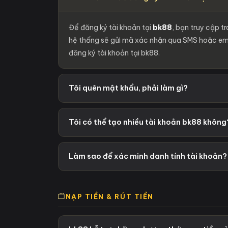
Để đăng ký tài khoản tại
bk88
, bạn truy cập t
hệ thống sẽ gửi mã xác nhận qua SMS hoặc email
đăng ký tài khoản tại bk88.
Tôi quên mật khẩu, phải làm gì?
Tôi có thể tạo nhiều tài khoản bk88 không
Làm sao để xác minh danh tính tài khoản?
NẠP TIỀN & RÚT TIỀN