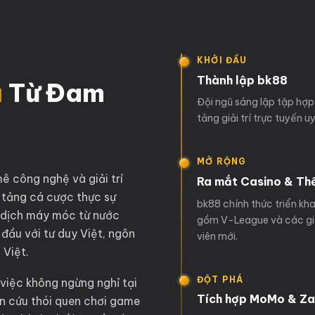
KHỞI ĐẦU
Thành lập bk88
a
Từ Đam
Đội ngũ sáng lập tập hợp
tảng giải trí trực tuyến 
MỞ RỘNG
ê công nghệ và giải trí
Ra mắt Casino & Th
 tảng cá cược thực sự
bk88 chính thức triển kh
 dịch máy móc từ nước
gồm V-League và các giả
đầu với tư duy Việt, ngôn
viên mới.
 Việt.
ĐỘT PHÁ
việc không ngừng nghỉ tại
Tích hợp MoMo & Z
ên cứu thói quen chơi game