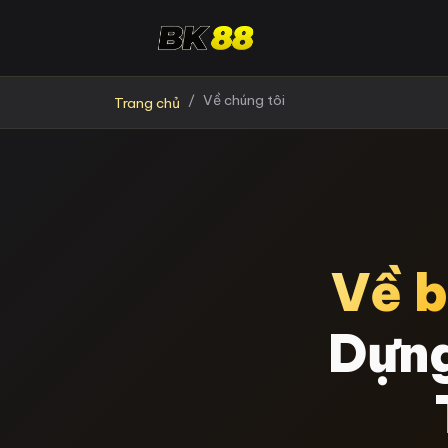
Về chúng tôi
Trang chủ
Về 
Dựng