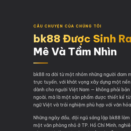
CÂU CHUYỆN CỦA CHÚNG TÔI
bk88 Được Sinh R
Mê Và Tầm Nhìn
bk88 ra đời từ một nhóm những người đam m
trực tuyến, với khát vọng xây dựng một nền
dành cho người Việt Nam — không phải bản
ngoài, mà là một sản phẩm được thiết kế từ 
ngữ Việt và trải nghiệm phù hợp với văn hóa
Những ngày đầu, đội ngũ sáng lập bk88 làm 
một văn phòng nhỏ ở TP. Hồ Chí Minh, nghi