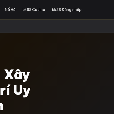
Nổ Hũ
bk88 Casino
bk88 Đăng nhập
h Xây
rí Uy
m