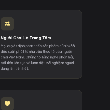
Người Chơi Là Trung Tâm
Mọi quyết định phát triển sản phẩm của bk88
đều xuất phát từ nhu cầu thực tế của người
chơi Việt Nam. Chúng tôi lắng nghe phản hồi,
cải tiến liên tục và luôn đặt trải nghiệm người
dùng lên trên hết.