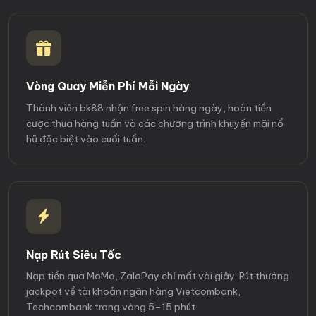
Vòng Quay Miễn Phí Mỗi Ngày
Thành viên bk88 nhận free spin hàng ngày, hoàn tiền
cược thua hàng tuần và các chương trình khuyến mãi nổ
hũ đặc biệt vào cuối tuần.
Nạp Rút Siêu Tốc
Nạp tiền qua MoMo, ZaloPay chỉ mất vài giây. Rút thưởng
jackpot về tài khoản ngân hàng Vietcombank,
Techcombank trong vòng 5–15 phút.