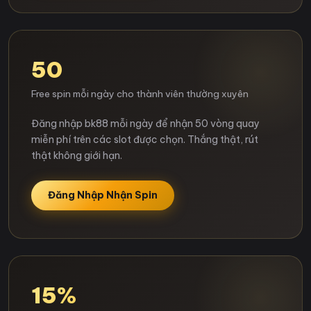
50
Free spin mỗi ngày cho thành viên thường xuyên
Đăng nhập bk88 mỗi ngày để nhận 50 vòng quay
miễn phí trên các slot được chọn. Thắng thật, rút
thật không giới hạn.
Đăng Nhập Nhận Spin
15%