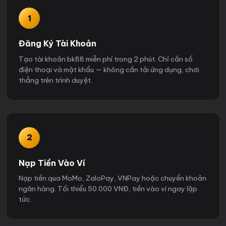
1
Đăng Ký Tài Khoản
Tạo tài khoản bk88 miễn phí trong 2 phút. Chỉ cần số
điện thoại và mật khẩu — không cần tải ứng dụng, chơi
thẳng trên trình duyệt.
2
Nạp Tiền Vào Ví
Nạp tiền qua MoMo, ZaloPay, VNPay hoặc chuyển khoản
ngân hàng. Tối thiểu 50.000 VNĐ, tiền vào ví ngay lập
tức.