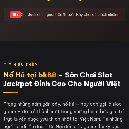
Chỉ dành cho người trên 18 tuổi. Hãy chơi có trách nhiệm.
18+
TÌM HIỂU THÊM
Nổ Hũ tại bk88
– Sân Chơi Slot
Jackpot Đỉnh Cao Cho Người Việt
Trong những năm gần đây, nổ hũ — hay còn gọi là slot
game — đã trở thành một trong những hình thức giải trí
trực tuyến được yêu thích nhất tại Việt Nam. Từ những
người chơi lần đầu ở Hà Nội đến các game thủ kỳ cựu