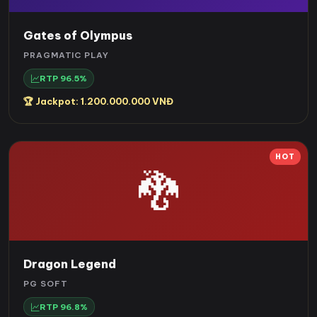
Gates of Olympus
PRAGMATIC PLAY
RTP 96.5%
🏆 Jackpot: 1.200.000.000 VNĐ
HOT
🐉
Dragon Legend
PG SOFT
RTP 96.8%