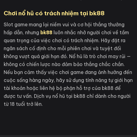
Chơi nổ hũ có trách nhiệm tại bk88
Slot game mang lại niềm vui và cơ hội thắng thưởng
hấp dẫn, nhưng
bk88
luôn nhắc nhở người chơi về tầm
quan trọng của việc chơi có trách nhiệm. Hãy đặt ra
ngân sách cố định cho mỗi phiên chơi và tuyệt đối
không vượt quá giới hạn đó. Nổ hũ là trò chơi may rủi —
không có chiến lược nào đảm bảo thắng chắc chắn.
Nếu bạn cảm thấy việc chơi game đang ảnh hưởng đến
cuộc sống hàng ngày, hãy sử dụng tính năng tự giới hạn
tài khoản hoặc liên hệ bộ phận hỗ trợ của bk88 để
được tư vấn. Dịch vụ nổ hũ tại bk88 chỉ dành cho người
từ 18 tuổi trở lên.