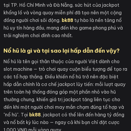
tại TP. Hồ Chí Minh và Đà Nẵng, sức hút của jackpot
khổng lồ và vòng quay miễn phí đã tạo nên một cộng
đồng người chơi sôi động.
bk88
tự hào là nền tảng nổ
hũ uy tín hàng đầu, mang đến kho game phong phú và
trải nghiệm chơi đỉnh cao nhất.
Nổ hũ là gì và tại sao lại hấp dẫn đến vậy?
Nổ hũ là tên gọi thân thuộc của người Việt dành cho
slot machine — trò chơi quay cuộn biểu tượng để tạo ra
các tổ hợp thắng. Điều khiến nổ hũ trở nên đặc biệt
hấp dẫn chính là cơ chế jackpot lũy tiến: mỗi lượt quay
trên toàn hệ thống đóng góp một phần nhỏ vào hũ
thưởng chung, khiến giá trị jackpot tăng liên tục cho
đến khi một người chơi may mắn chạm đúng tổ hợp và
"nổ hũ". Tại
bk88
, jackpot có thể lên đến hàng tỷ đồng
và nổ bất kỳ lúc nào — ngay cả khi bạn chỉ đặt cược
1.000 VNĐ mỗi vòng quay.