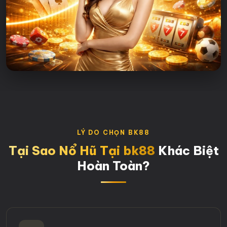
LÝ DO CHỌN BK88
Tại Sao Nổ Hũ Tại bk88
Khác Biệt
Hoàn Toàn?