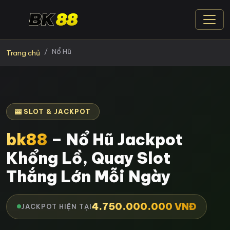
Nổ Hũ
Trang chủ
🎰 SLOT & JACKPOT
bk88
– Nổ Hũ Jackpot
Khổng Lồ, Quay Slot
Thắng Lớn Mỗi Ngày
4.750.000.000 VNĐ
JACKPOT HIỆN TẠI