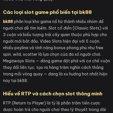
Các loại slot game phổ biến tại bk88
bk88
phân loại kho game nổ hũ thành nhiều nhóm để
người chơi dễ tìm kiếm. Slot cổ điển (Classic Slots) với
3 cuộn và biểu tượng trái cây quen thuộc phù hợp cho
người mới bắt đầu. Video Slots hiện đại với 5 cuộn,
nhiều payline và tính năng bonus phong phú như free
spin, wild, scatter là lựa chọn của đa số người chơi.
Megaways Slots — dòng game đột phá với cơ chế cuộn
thay đổi liên tục, tạo ra hàng trăm nghìn cách thắng
trong mỗi vòng quay — đang là xu hướng hot nhất hiện
nay tại bk88.
Hiểu về RTP và cách chọn slot thông minh
RTP (Return to Player) là tỷ lệ phần trăm tiền cược
được hoàn trả cho người chơi theo lý thuyết trong dài