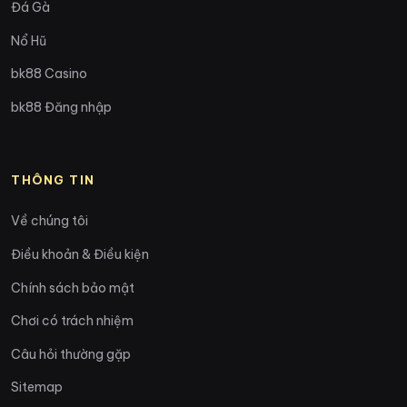
Đá Gà
Nổ Hũ
bk88 Casino
bk88 Đăng nhập
THÔNG TIN
Về chúng tôi
Điều khoản & Điều kiện
Chính sách bảo mật
Chơi có trách nhiệm
Câu hỏi thường gặp
Sitemap