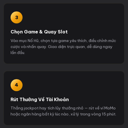
3
Chọn Game & Quay Slot
Vào mục Nổ Hũ, chọn tựa game yêu thích, điều chỉnh mức
cược và nhấn quay. Giao diện trực quan, dễ dùng ngay
lần đầu.
4
Rút Thưởng Về Tài Khoản
Thắng jackpot hay tích lũy thưởng nhỏ — rút về ví MoMo
hoặc ngân hàng bất kỳ lúc nào, xử lý trong vòng 15 phút.