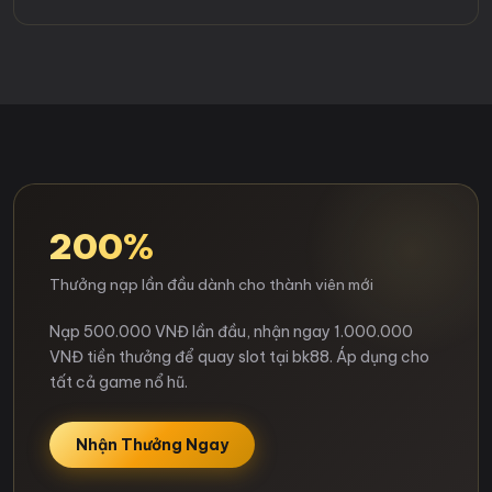
200%
Thưởng nạp lần đầu dành cho thành viên mới
Nạp 500.000 VNĐ lần đầu, nhận ngay 1.000.000
VNĐ tiền thưởng để quay slot tại bk88. Áp dụng cho
tất cả game nổ hũ.
Nhận Thưởng Ngay